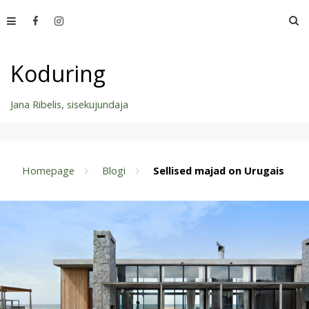
Skip
O
to
content
Koduring
Jana Ribelis, sisekujundaja
Homepage
Blogi
Sellised majad on Urugais