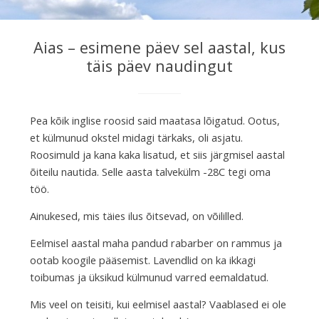
Aias – esimene päev sel aastal, kus
täis päev naudingut
Pea kõik inglise roosid said maatasa lõigatud. Ootus,
et külmunud okstel midagi tärkaks, oli asjatu.
Roosimuld ja kana kaka lisatud, et siis järgmisel aastal
õiteilu nautida. Selle aasta talvekülm -28C tegi oma
töö.
Ainukesed, mis täies ilus õitsevad, on võililled.
Eelmisel aastal maha pandud rabarber on rammus ja
ootab koogile pääsemist. Lavendlid on ka ikkagi
toibumas ja üksikud külmunud varred eemaldatud.
Mis veel on teisiti, kui eelmisel aastal? Vaablased ei ole