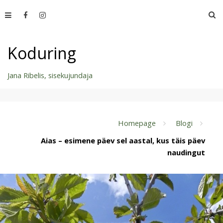
Skip
O
to
content
Koduring
Jana Ribelis, sisekujundaja
Homepage
Blogi
Aias – esimene päev sel aastal, kus täis päev
naudingut